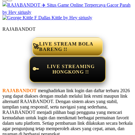
RAJABANDOT
LIVE STREAM BOLA
🚀
BARENG !!
LIVE STREAMING
🔑
HONGKONG !!
RAJABANDOT
menghadirkan link login dan daftar terbaru 2026
yang dapat diakses dengan mudah melalui link resmi maupun link
alternatif RAJABANDOT. Dengan sistem akses yang stabil,
tampilan yang responsif, serta navigasi yang sederhana,
RAJABANDOT menjadi pilihan bagi pengguna yang mencari
kemudahan untuk login dan menikmati berbagai permainan favorit
dalam satu platform. Setiap pembaruan link dilakukan secara berkala
agar pengunjung tetap memperoleh akses yang cepat, aman, dan
nyaman di berbagai perangkat.