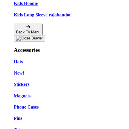
Kids Hoodie
Kids Long Sleeve rajabandot
Back To Menu
Accessories
Hats
New!
Stickers
Magnets
Phone Cases
Pins