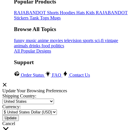
Popular Products
RAJABANDOT
Shorts
Hoodies
Hats
Kids RAJABANDOT
Stickers
Tank Tops
Mugs
Browse All Topics
funny
music
anime
movies
television
sports
sci-fi
vintage
animals
drinks
food
politics
All Popular Designs
Support
Order Status
FAQ
Contact Us
Update Your Browsing Preferences
Shipping Country:
Currency:
Cancel