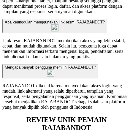
seperti smartphone, tablet, maupun desktop sehingga pengguna
dapat menikmati proses login, daftar, dan akses platform dengan
tampilan yang responsif serta nyaman digunakan.
Apa keunggulan menggunakan link resmi RAJABANDOT?
Link resmi RAJABANDOT memberikan akses yang lebih stabil,
cepat, dan mudah digunakan. Selain itu, pengguna juga dapat
menemukan informasi terbaru mengenai login, pendaftaran, serta
link alternatif dalam satu halaman yang praktis.
Mengapa banyak pengguna memilih RAJABANDOT?
RAJABANDOT dikenal karena menyediakan akses login yang
mudah, link alternatif yang selalu diperbarui, tampilan yang
responsif, serta pengalaman penggunaan yang nyaman. Kombinasi
tersebut menjadikan RAJABANDOT sebagai salah satu platform
yang banyak dipilih oleh pengguna di Indonesia.
REVIEW UNIK PEMAIN
RAJABANDOT