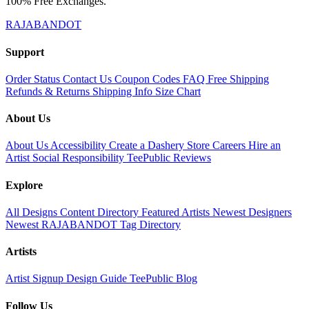
100% Free Exchanges.
RAJABANDOT
Support
Order Status
Contact Us
Coupon Codes
FAQ
Free Shipping
Refunds & Returns
Shipping Info
Size Chart
About Us
About Us
Accessibility
Create a Dashery Store
Careers
Hire an
Artist
Social Responsibility
TeePublic Reviews
Explore
All Designs
Content Directory
Featured Artists
Newest Designers
Newest RAJABANDOT
Tag Directory
Artists
Artist Signup
Design Guide
TeePublic Blog
Follow Us