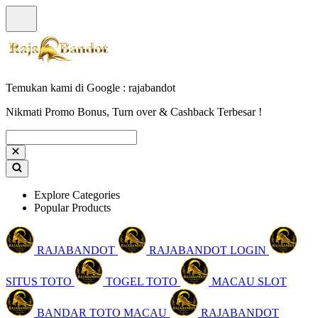
Temukan kami di Google : rajabandot
Nikmati Promo Bonus, Turn over & Cashback Terbesar !
Explore Categories
Popular Products
RAJABANDOT
RAJABANDOT LOGIN
SITUS TOTO
TOGEL TOTO
MACAU SLOT
BANDAR TOTO MACAU
RAJABANDOT