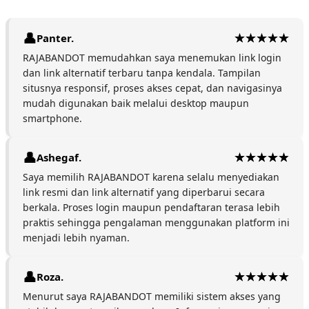
Panter.
RAJABANDOT memudahkan saya menemukan link login
dan link alternatif terbaru tanpa kendala. Tampilan
situsnya responsif, proses akses cepat, dan navigasinya
mudah digunakan baik melalui desktop maupun
smartphone.
Ashegaf.
Saya memilih RAJABANDOT karena selalu menyediakan
link resmi dan link alternatif yang diperbarui secara
berkala. Proses login maupun pendaftaran terasa lebih
praktis sehingga pengalaman menggunakan platform ini
menjadi lebih nyaman.
Roza.
Menurut saya RAJABANDOT memiliki sistem akses yang